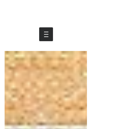
Московский
Букинист
+7 965 2829675