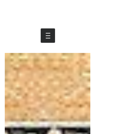
Московский
Букинист
+7 965 2829675